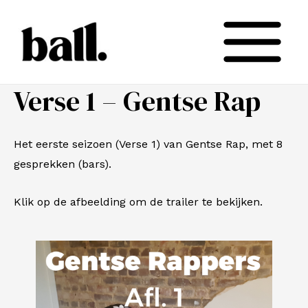
Spring
Main
naar
Menu
de
inhoud
Verse 1 – Gentse Rap
Het eerste seizoen (Verse 1) van Gentse Rap, met 8
gesprekken (bars).
Klik op de afbeelding om de trailer te bekijken.