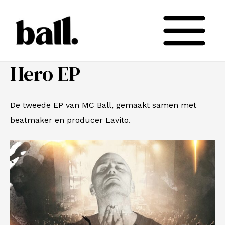
Spring
Main
naar
Menu
de
inhoud
Hero EP
De tweede EP van MC Ball, gemaakt samen met
beatmaker en producer Lavito.