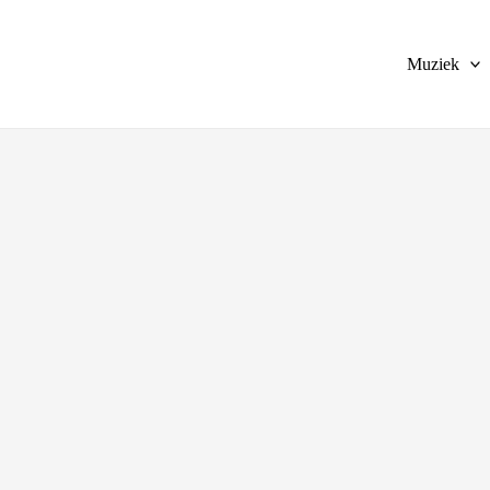
agram
YouTube
Facebook
Soundcloud
Spotify
Muziek