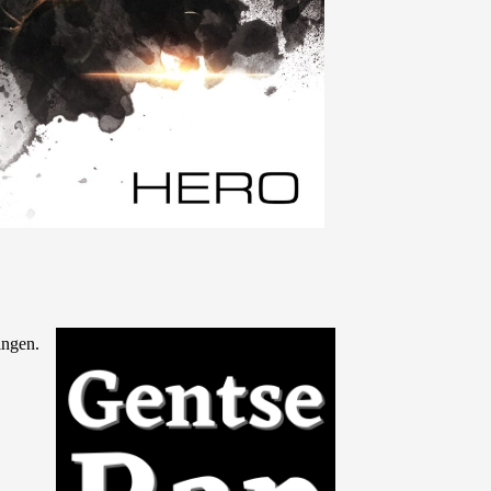
ringen
.