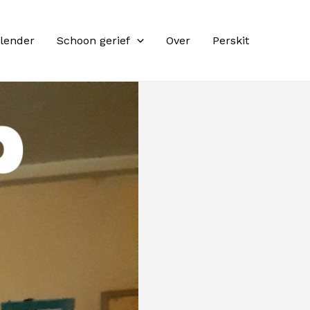
lender
Schoon gerief
Over
Perskit