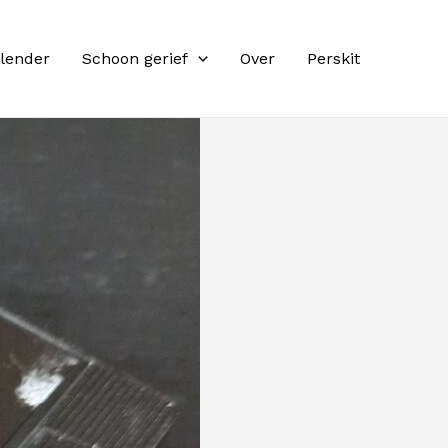
lender
Schoon gerief
Over
Perskit